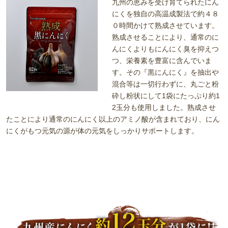
九州の恵みを受け育てられたにん
にくを独自の高温成製法で約４８
０時間かけて熟成させています。
熟成させることにより、通常のに
んにくよりもにんにく臭を抑えつ
つ、栄養素を豊富に含んでいま
す。その『黒にんにく』を抽出や
混合等は一切行わずに、丸ごと粉
砕し粉状にして1袋にたっぷり約1
2玉分も使用しました。熟成させ
たことにより通常のにんにく以上のアミノ酸が含まれており、にん
にくがもつ元気の源が体の元気をしっかりサポートします。