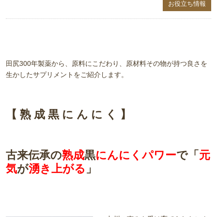
お役立ち情報
田尻300年製薬から、原料にこだわり、原材料その物が持つ良さを
生かしたサプリメントをご紹介します。
【 熟 成 黒 に ん に く 】
古来伝承の
熟成
黒
にんにくパワー
で「
元
気
が
湧き上がる
」